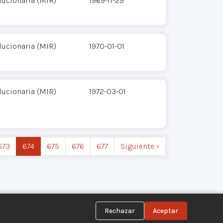
ucionaria (MIR)
1969-11-29
ucionaria (MIR)
1970-01-01
ucionaria (MIR)
1972-03-01
673
674
675
676
677
Siguiente ›
Rechazar
Aceptar
Síguenos