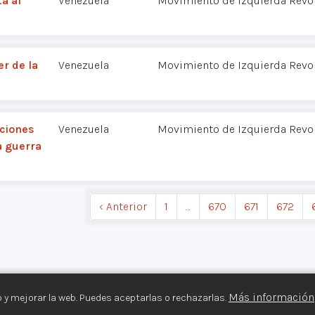
ta al
Venezuela
Movimiento de Izquierda Revol
r de la
Venezuela
Movimiento de Izquierda Revol
aciones
Venezuela
Movimiento de Izquierda Revol
a guerra
‹ Anterior
1
…
670
671
672
Más información
 y mejorar la web. Puedes aceptarlas o rechazarlas.
s Armados©