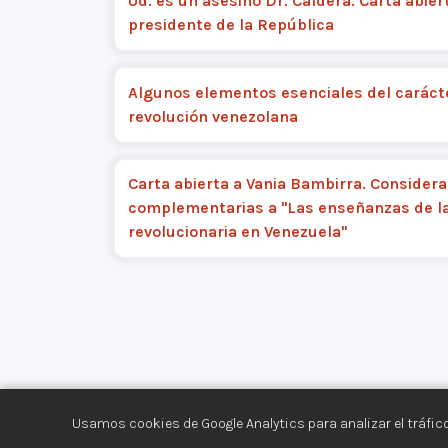
Ud. es un asesino Dr. Caldera. Carta abier
presidente de la República
Algunos elementos esenciales del carácte
revolución venezolana
Carta abierta a Vania Bambirra. Consider
complementarias a "Las enseñanzas de l
revolucionaria en Venezuela"
Usamos cookies de Google Analytics para analizar el tráfico
Centro de Documentación de los Movimiento