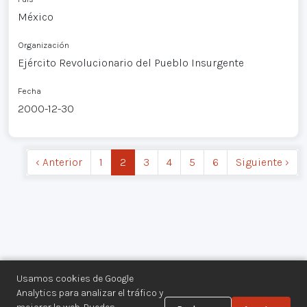
México
Organización
Ejército Revolucionario del Pueblo Insurgente
Fecha
2000-12-30
‹ Anterior
1
2
3
4
5
6
Siguiente ›
Usamos cookies de Google
Analytics para analizar el tráfico y