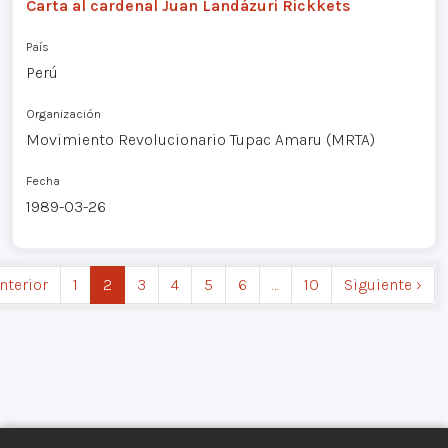
Carta al cardenal Juan Landázuri Rickkets
País
Perú
Organización
Movimiento Revolucionario Tupac Amaru (MRTA)
Fecha
1989-03-26
Anterior
1
2
3
4
5
6
…
10
Siguiente ›