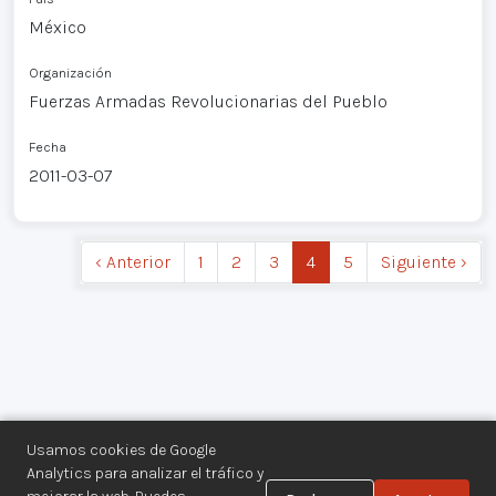
México
Organización
Fuerzas Armadas Revolucionarias del Pueblo
Fecha
2011-03-07
‹ Anterior
1
2
3
4
5
Siguiente ›
Usamos cookies de Google
Analytics para analizar el tráfico y