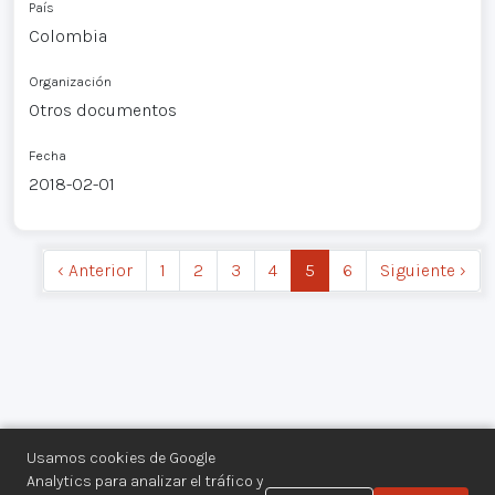
País
Colombia
Organización
Otros documentos
Fecha
2018-02-01
‹ Anterior
1
2
3
4
5
6
Siguiente ›
Usamos cookies de Google
Analytics para analizar el tráfico y