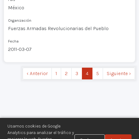
México
Organización
Fuerzas Armadas Revolucionarias del Pueblo
Fecha
2011-03-07
‹ Anterior
1
2
3
4
5
Siguiente ›
Usamos cookies de Google
Analytics para analizar el tráfico y