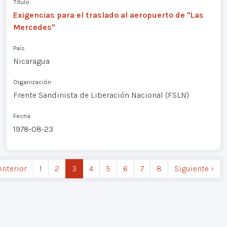
Título
Exigencias para el traslado al aeropuerto de "Las
Mercedes"
País
Nicaragua
Organización
Frente Sandinista de Liberación Nacional (FSLN)
Fecha
1978-08-23
Anterior
1
2
3
4
5
6
7
8
Siguiente ›