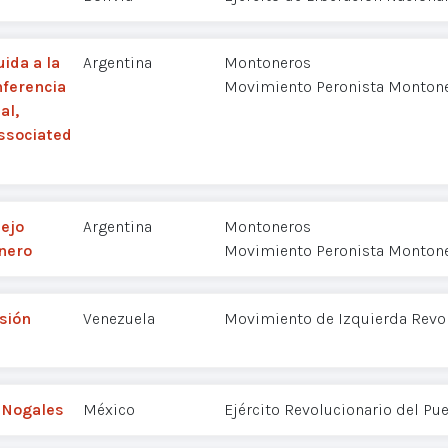
ida a la
Argentina
Montoneros
nferencia
Movimiento Peronista Monton
al,
ssociated
ejo
Argentina
Montoneros
nero
Movimiento Peronista Monton
sión
Venezuela
Movimiento de Izquierda Revol
a Nogales
México
Ejército Revolucionario del Pu