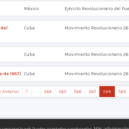
México
Ejército Revolucionario del Pu
 del
Cuba
Movimiento Revolucionario 26 
Cuba
Movimiento Revolucionario 26 
io de 1957)
Cuba
Movimiento Revolucionario 26 
‹ Anterior
1
…
564
565
566
567
568
569
Más información
 y mejorar la web. Puedes aceptarlas o rechazarlas.