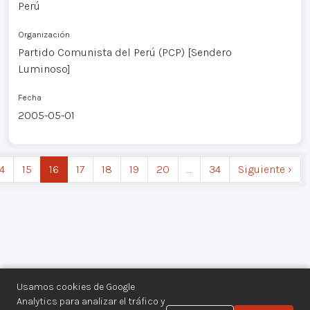
Perú
Organización
Partido Comunista del Perú (PCP) [Sendero
Luminoso]
Fecha
2005-05-01
14
15
16
17
18
19
20
…
34
Siguiente ›
Usamos cookies de Google
Analytics para analizar el tráfico y