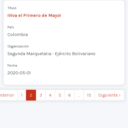
Título
¡Viva el Primero de Mayo!
País
Colombia
Organización
Segunda Marquetalia - Ejército Bolivariano
Fecha
2020-05-01
Anterior
1
2
3
4
5
6
…
15
Siguiente ›