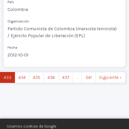
País
Colombia
Organización
Partido Comunista de Colombia (marxista-leninista)
/ Ejército Popular de Liberación (EPL)
Fecha
2012-10-01
433
434
435
436
437
…
541
Siguiente ›
Usamos cookies de Google