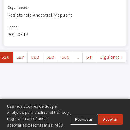
Organización
Resistencia Ancestral Mapuche
Fecha
2011-07-12
526
527
528
529
530
…
541
Siguiente ›
Usamos cookies de Google
Analytics para analizar el tráfico y
mejorar la web. Puedes
Rechazar
Aceptar
Centro de Documentación de los
Más
aceptarlas o rechazarlas.
Movimientos Armados©