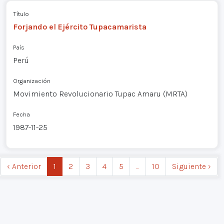
Título
Forjando el Ejército Tupacamarista
País
Perú
Organización
Movimiento Revolucionario Tupac Amaru (MRTA)
Fecha
1987-11-25
‹ Anterior
1
2
3
4
5
…
10
Siguiente ›