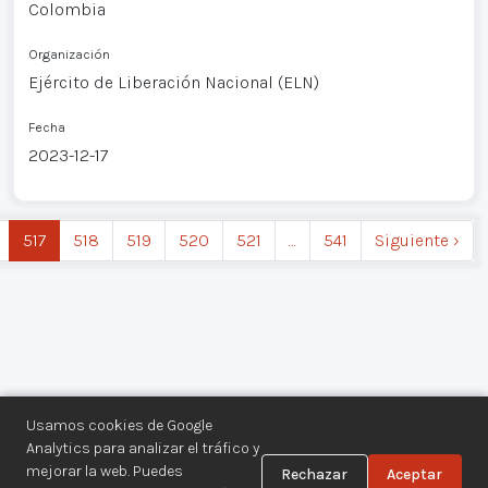
Colombia
Organización
Ejército de Liberación Nacional (ELN)
Fecha
2023-12-17
517
518
519
520
521
…
541
Siguiente ›
Usamos cookies de Google
Analytics para analizar el tráfico y
mejorar la web. Puedes
Rechazar
Aceptar
Centro de Documentación de los